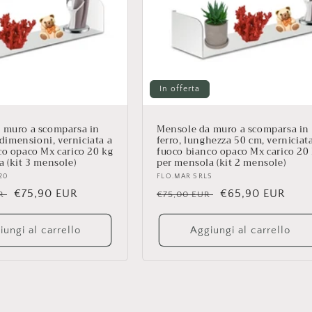
In offerta
 muro a scomparsa in
Mensole da muro a scomparsa in
e dimensioni, verniciata a
ferro, lunghezza 50 cm, verniciat
co opaco Mx carico 20 kg
fuoco bianco opaco Mx carico 20
 (kit 3 mensole)
per mensola (kit 2 mensole)
20
Fornitore:
FLO.MAR SRLS
Prezzo
€75,90 EUR
Prezzo
Prezzo
€65,90 EUR
UR
€75,00 EUR
scontato
di
scontato
listino
iungi al carrello
Aggiungi al carrello