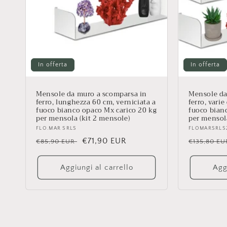
In offerta
In offerta
Mensole da muro a scomparsa in
Mensole da
ferro, lunghezza 60 cm, verniciata a
ferro, vari
fuoco bianco opaco Mx carico 20 kg
fuoco bian
per mensola (kit 2 mensole)
per mensola
Fornitore:
FLO.MAR SRLS
Fornitore:
FLOMARSRLS
Prezzo
Prezzo
€71,90 EUR
Prezzo
€85,90 EUR
€135,80 E
di
scontato
di
listino
listino
Aggiungi al carrello
Agg