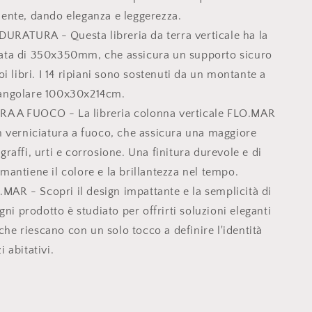
iente, dando eleganza e leggerezza.
URATURA - Questa libreria da terra verticale ha la
zata di 350x350mm, che assicura un supporto sicuro
uoi libri. I 14 ripiani sono sostenuti da un montante a
tangolare 100x30x214cm.
A A FUOCO - La libreria colonna verticale FLO.MAR
on verniciatura a fuoco, che assicura una maggiore
 graffi, urti e corrosione. Una finitura durevole e di
 mantiene il colore e la brillantezza nel tempo.
AR - Scopri il design impattante e la semplicità di
i prodotto è studiato per offrirti soluzioni eleganti
he riescano con un solo tocco a definire l'identità
i abitativi.