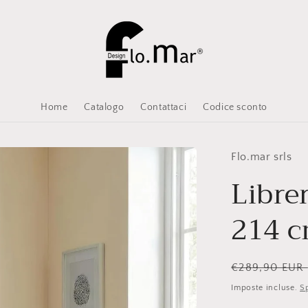
Home
Catalogo
Contattaci
Codice sconto
Flo.mar srls
Libre
214 c
Prezzo
€289,90 EUR
di
Imposte incluse.
S
listino