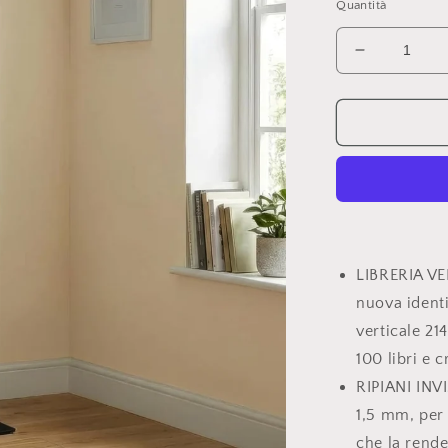
Quantità
Diminuisci
quantità
per
Libreria
a
colonna
altezza
214
cm
Nera
LIBRERIA VE
nuova identi
verticale 21
100 libri e c
RIPIANI INVI
1,5 mm, per
che la rende