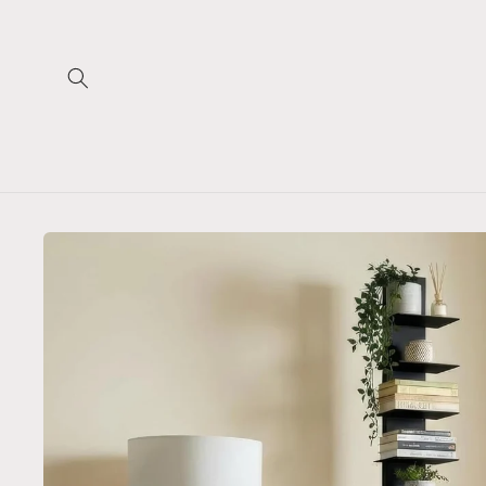
Vai
direttamente
ai contenuti
Passa alle
informazioni
sul
prodotto