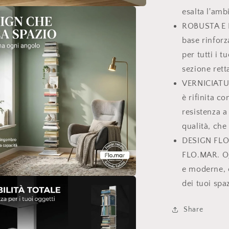
esalta l'amb
ROBUSTA E D
base rinfor
per tutti i t
sezione ret
VERNICIATUR
è rifinita c
resistenza a
qualità, che
DESIGN FLO.M
FLO.MAR. Ogn
e moderne, c
dei tuoi spaz
i
Share