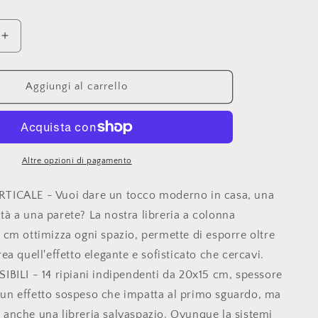
Aumenta
quantità
per
Libreria
Aggiungi al carrello
a
colonna
altezza
214
cm
Altre opzioni di pagamento
Nera
RTICALE - Vuoi dare un tocco moderno in casa, una
tà a una parete? La nostra libreria a colonna
4 cm ottimizza ogni spazio, permette di esporre oltre
rea quell'effetto elegante e sofisticato che cercavi.
SIBILI - 14 ripiani indipendenti da 20x15 cm, spessore
 un effetto sospeso che impatta al primo sguardo, ma
 anche una libreria salvaspazio. Ovunque la sistemi